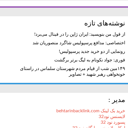
نوشته‌های تازه
از قول من بنویسید: ایران ژاپن را در فینال می‌برد!
اختصاصی: مدافع پرسپولیس شاگرد منصوریان شد
رونمایی از دو خرید جدید پرسپولیس!
فوری: جواد نکونام به لیگ برتر برگشت
۱۴۹مین شب از قیام مردم شهرستان سلماس در راستای
خونخواهی رهبر شهید + تصاویر
مدیر :
خرید بک لینک behtarinbacklink.com
لایسنس نود32
پسورد نود 32