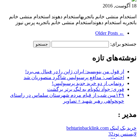
18 آگوست, 2016
استخدام منشی خانم باتجربهاستخدام دهوند استخدام منشی خانم
باتجربه استخدام دهونداستخدام منشی خانم باتجربه پرس نیوز
← Older Posts
جستجو برای:
نوشته‌های تازه
از قول من بنویسید: ایران ژاپن را در فینال می‌برد!
اختصاصی: مدافع پرسپولیس شاگرد منصوریان شد
رونمایی از دو خرید جدید پرسپولیس!
فوری: جواد نکونام به لیگ برتر برگشت
۱۴۹مین شب از قیام مردم شهرستان سلماس در راستای
خونخواهی رهبر شهید + تصاویر
مدیر :
خرید بک لینک behtarinbacklink.com
لایسنس نود32