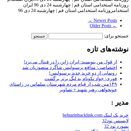
روزنامه استخدامی استان قم | چهارشنبه 24 دی 96 ایران
استخدامروزنامه استخدامی استان قم | چهارشنبه 24 دی 96
Newer Posts →
← Older Posts
جستجو برای:
نوشته‌های تازه
از قول من بنویسید: ایران ژاپن را در فینال می‌برد!
اختصاصی: مدافع پرسپولیس شاگرد منصوریان شد
رونمایی از دو خرید جدید پرسپولیس!
فوری: جواد نکونام به لیگ برتر برگشت
۱۴۹مین شب از قیام مردم شهرستان سلماس در راستای
خونخواهی رهبر شهید + تصاویر
مدیر :
خرید بک لینک behtarinbacklink.com
لایسنس نود32
پسورد نود 32