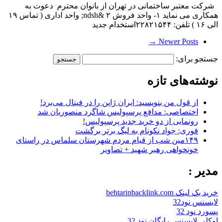
شرکت معتبر ساختمانی در تهران از بانوان محترم دعوت به
همکاری می نماید ۱- واحد فروش ۲ &ndsh; واحد اداری ( تماس ۱۹
الی ۱۶ ) تلفن: ۲۲۸۲۱۵۴۴استخدام جدید
Newer Posts →
جستجو برای:
نوشته‌های تازه
از قول من بنویسید: ایران ژاپن را در فینال می‌برد!
اختصاصی: مدافع پرسپولیس شاگرد منصوریان شد
رونمایی از دو خرید جدید پرسپولیس!
فوری: جواد نکونام به لیگ برتر برگشت
۱۴۹مین شب از قیام مردم شهرستان سلماس در راستای
خونخواهی رهبر شهید + تصاویر
مدیر :
خرید بک لینک behtarinbacklink.com
لایسنس نود32
پسورد نود 32
اوکلی لایسنس رایگان نود 32