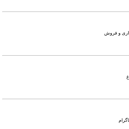
داری و فروش
غ
گرام