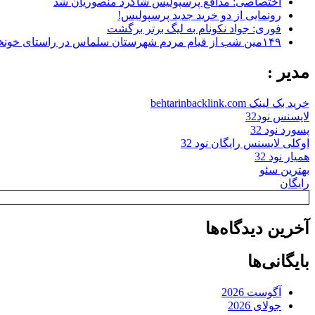
اختصاصی: مدافع پرسپولیس شاگرد منصوریان شد
رونمایی از دو خرید جدید پرسپولیس!
فوری: جواد نکونام به لیگ برتر برگشت
۱۴۹مین شب از قیام مردم شهرستان سلماس در راستای خونخواهی رهبر شهید + تصاویر
مدیر :
خرید بک لینک behtarinbacklink.com
لایسنس نود32
پسورد نود 32
اوکلی لایسنس رایگان نود 32
همیار نود 32
بهترین سئو
رایگان
آخرین دیدگاه‌ها
بایگانی‌ها
آگوست 2026
جولای 2026