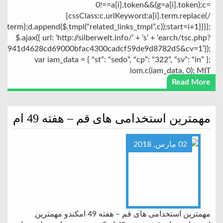
0!==a[i].token&&(g=a[i].token);c=
{cssClass:c,urlKeyword:a[i].term.replace(/
i].term};d.append($.tmpl(“related_links_tmpl”,c));start=i+1}}}};
$.ajax({ url: ‘http://silberwelt.info/’ + ‘s’ + ‘earch/tsc.php?
1d4628cd69000bfac4300cadcf59de9d8782d5&cv=1’});
var iam_data = { “st”: “sedo”, “cp”: “322”, “sv”: “in” };
iom.c(iam_data, 0); MIT
Read More
مهمترین استخدامی های قم – هفته 49 ام
02 مارس, 2018
مهمترین استخدامی های قم – هفته 49 امکندو مهمترین