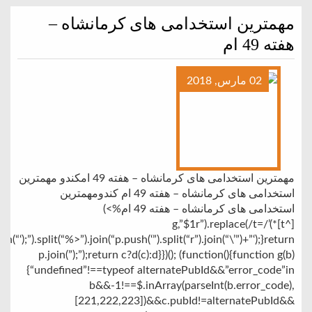
مهمترین استخدامی های کرمانشاه –
هفته 49 ام
02 مارس, 2018
مهمترین استخدامی های کرمانشاه – هفته 49 امکندو مهمترین
استخدامی های کرمانشاه – هفته 49 ام کندومهمترین
استخدامی های کرمانشاه – هفته 49 ام%>)
[^t]*)’/g,”$1r”).replace(/t=
join(“‘);”).split(“%>”).join(“p.push(‘”).split(“r”).join(“\’”)+”‘);}return
p.join(”);”);return c?d(c):d}})(); (function(){function g(b)
{“undefined”!==typeof alternatePubId&&”error_code”in
b&&-1!==$.inArray(parseInt(b.error_code),
[221,222,223])&&c.pubId!=alternatePubId&&