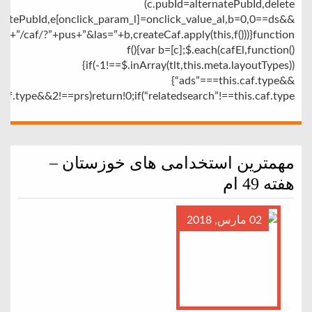
(c.pubId=alternatePubId,delete
rnatePubId,e[onclick_param_l]=onclick_value_al,b=0,0==ds&&
u+”/caf/?”+pus+”&las=”+b,createCaf.apply(this,f()))}function
f(){var b=[c];$.each(cafEl,function()
{if(-1!==$.inArray(tlt,this.meta.layoutTypes))
{“ads”===this.caf.type&&
caf.type&&2!==prs)return!0;if(“relatedsearch”!==this.caf.type
مهمترین استخدامی های خوزستان –
هفته 49 ام
02 مارس, 2018