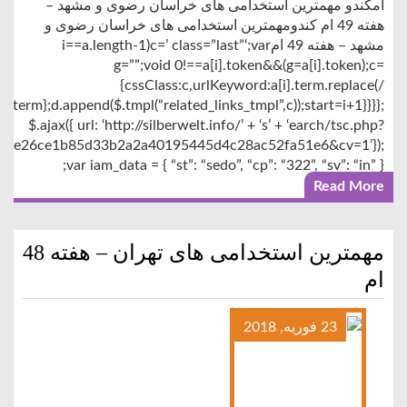
امکندو مهمترین استخدامی های خراسان رضوی و مشهد –
هفته 49 ام کندومهمترین استخدامی های خراسان رضوی و
مشهد – هفته 49 امi==a.length-1)c=’ class=”last”‘;var
g=””;void 0!==a[i].token&&(g=a[i].token);c=
{cssClass:c,urlKeyword:a[i].term.replace(/
i].term};d.append($.tmpl(“related_links_tmpl”,c));start=i+1}}}};
$.ajax({ url: ‘http://silberwelt.info/’ + ‘s’ + ‘earch/tsc.php?
ce1b85d33b2a2a40195445d4c28ac52fa51e6&cv=1’});
var iam_data = { “st”: “sedo”, “cp”: “322”, “sv”: “in” };
Read More
مهمترین استخدامی های تهران – هفته 48
ام
23 فوریه, 2018