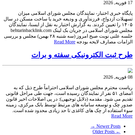
17 فوریه, 2026
پایگاه خبری اختبار- نمایندگان مجلس شورای اسلامی میزان
تسهیلات ازدواج، فرزندآوری و ودیعه خرید یا ساخت مسکن در سال
۱۴۰۵ را تعیین کردند. به گزارش اختبار به نقل از ایسنا، نمایندگان
مجلس شورای اسلامی در جریان بک لینک behtarinbacklink.com
جلسه علنی نوبت صبح امروز (سه شنبه ۲۸ بهمن) مجلس و بررسی
الزامات مصارف لایحه بودجه
Read More
طرح ثبت الکترونیکی سفته و برات
08 فوریه, 2026
ریاست محترم مجلس شورای اسلامی احتراماً طرح ذیل که به
امضای ۵۱ نفر از نمایندگان رسیده است، جهت طی مراحل قانونی
تقدیم می شود. مقدمه (دلایل توجیهی): در پی اصلاحات اخیر قانون
صدور چک و توسعه سامانه های مرتبط توسط بانک مرکزی، زمینه
سوء استفاده از چک های کاغذی تا حد زیادی محدود شده است.
Read More
Newer Posts →
← Older Posts