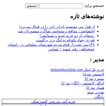
جستجو برای:
نوشته‌های تازه
از قول من بنویسید: ایران ژاپن را در فینال می‌برد!
اختصاصی: مدافع پرسپولیس شاگرد منصوریان شد
رونمایی از دو خرید جدید پرسپولیس!
فوری: جواد نکونام به لیگ برتر برگشت
۱۴۹مین شب از قیام مردم شهرستان سلماس در راستای
خونخواهی رهبر شهید + تصاویر
مدیر :
خرید بک لینک behtarinbacklink.com
لایسنس نود32
پسورد نود 32
اوکلی لایسنس رایگان نود 32
همیار نود 32
بهترین سئو
رایگان
خرید آنتی ویروس کسپرسکی