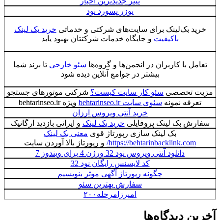
تیتر جدیدترین اخبار
یوزر پسورد نود
خرید بک‌لینک برای سایت‌های شرکتی و خدماتی
خرید بک لینک
باکیفیت
و جایگاه خدمات شرکتتان بهبود یابد
تعامل با کاربران در انجمن‌ها و گروه‌ها
سئو خارحی
تا برند شما
بیشتر در جوامع آنلاین دیده شود
مزیت تخصصی
سئو کار سایت کیست؟
شرکتی موتورهای جستجو
تعرفه نمونه
سئوی سایت behtarinseo.ir
ویژه behtarinseo.ir
خرید آنتی ویروس ارزان
سفارش بک لینک پروفایلی
خرید بک لینک
و ایرانی بازدید ارگانیک
بک لینک سازی رپورتاژ قوی
معنی بک لینک
https://behtarinbacklink.com/
و رپورتاژ بالا آوردن سایت
دانلود آنتی ویروس نود 32 ورژن 4 برای ویندوز 7
کد لایسنس رایگان نود 32
چگونه رپورتاژ آگهی موثر بنویسیم
سفارش بهترین سئو
امیرزامرحله۲۰۰
آخرین دیدگاه‌ها