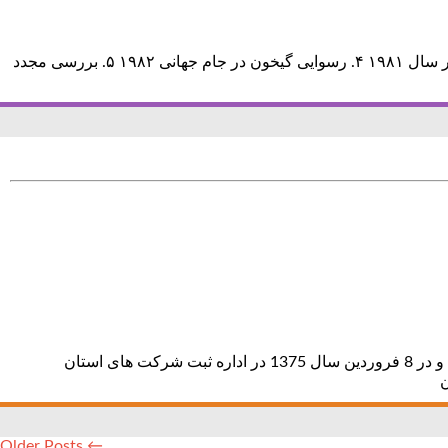
فهرست ۱. رسوایی بزرگ شرط‌بندی فوتبال بریتانیا در سال ۱۹۶۴ ۲. رسوایی فوتبال ایتالیا در سال ۱۹۸۰ ۳. حادثه باشگاه پانیونیوس یونان در سال ۱۹۸۱ ۴. رسوایی گیخون در جام جهانی ۱۹۸۲ ۵. بررسی مجدد
ﺗﺎﺭﻳﺨﭽﻪ ﻓﻌﺎﻟﻴﺖ ﺷﺮﻛﺖ پتروشیمی کرمانشاه: شرکت صنایع پتروشیمی کرمانشاه (سهامی عام) به صورت شرکت سهامی عام تاسیس شده و در 8 فروردین سال 1375 در اداره ثبت شرکت های استان
← Older Posts