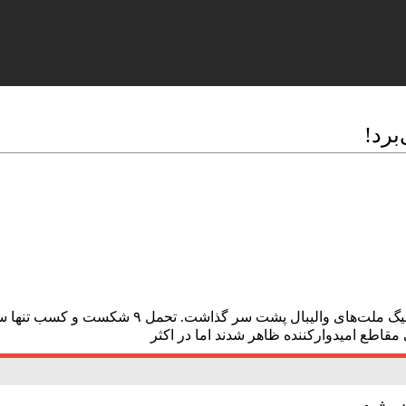
برد!
به گزارش “ورزش سه”، تیم ملی والیبال ایران تابست
 مقاطع امیدوارکننده ظاهر شدند اما در اکثر