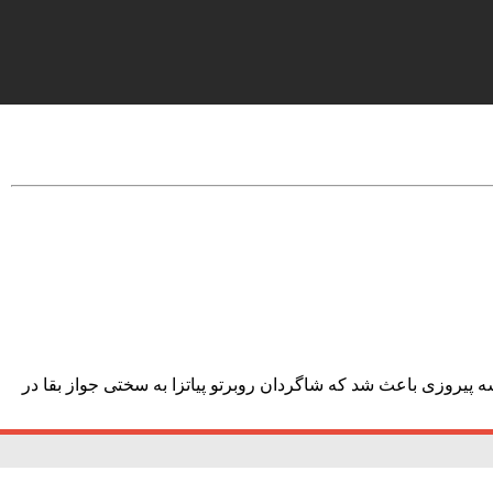
ان سختی را در لیگ ملت‌های والیبال پشت سر گذاشت. تحمل ٩ شکست و کسب تنها سه پیروزی باعث شد که شاگردان روبرتو پیاتزا به سختی جواز بقا در