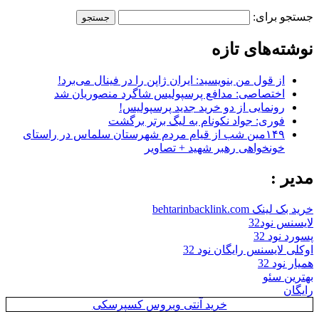
جستجو برای:
نوشته‌های تازه
از قول من بنویسید: ایران ژاپن را در فینال می‌برد!
اختصاصی: مدافع پرسپولیس شاگرد منصوریان شد
رونمایی از دو خرید جدید پرسپولیس!
فوری: جواد نکونام به لیگ برتر برگشت
۱۴۹مین شب از قیام مردم شهرستان سلماس در راستای
خونخواهی رهبر شهید + تصاویر
مدیر :
خرید بک لینک behtarinbacklink.com
لایسنس نود32
پسورد نود 32
اوکلی لایسنس رایگان نود 32
همیار نود 32
بهترین سئو
رایگان
خرید آنتی ویروس کسپرسکی