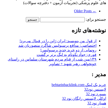
های علوم پزشکی (تجربیات آزمون + دفترچه سوالات)
← Older Posts
جستجو برای:
نوشته‌های تازه
از قول من بنویسید: ایران ژاپن را در فینال می‌برد!
اختصاصی: مدافع پرسپولیس شاگرد منصوریان شد
رونمایی از دو خرید جدید پرسپولیس!
فوری: جواد نکونام به لیگ برتر برگشت
۱۴۹مین شب از قیام مردم شهرستان سلماس در راستای
خونخواهی رهبر شهید + تصاویر
مدیر :
خرید بک لینک behtarinbacklink.com
لایسنس نود32
پسورد نود 32
اوکلی لایسنس رایگان نود 32
همیار نود 32
بهترین سئو