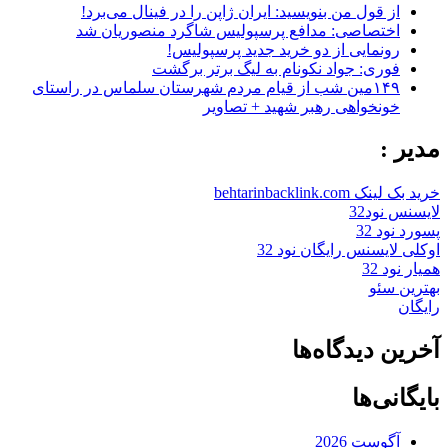
از قول من بنویسید: ایران ژاپن را در فینال می‌برد!
اختصاصی: مدافع پرسپولیس شاگرد منصوریان شد
رونمایی از دو خرید جدید پرسپولیس!
فوری: جواد نکونام به لیگ برتر برگشت
۱۴۹مین شب از قیام مردم شهرستان سلماس در راستای
خونخواهی رهبر شهید + تصاویر
مدیر :
خرید بک لینک behtarinbacklink.com
لایسنس نود32
پسورد نود 32
اوکلی لایسنس رایگان نود 32
همیار نود 32
بهترین سئو
رایگان
آخرین دیدگاه‌ها
بایگانی‌ها
آگوست 2026