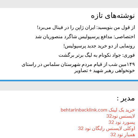
نوشته‌های تازه
از قول من بنویسید: ایران ژاپن را در فینال می‌برد!
اختصاصی: مدافع پرسپولیس شاگرد منصوریان شد
رونمایی از دو خرید جدید پرسپولیس!
فوری: جواد نکونام به لیگ برتر برگشت
۱۴۹مین شب از قیام مردم شهرستان سلماس در راستای
خونخواهی رهبر شهید + تصاویر
مدیر :
خرید بک لینک behtarinbacklink.com
لایسنس نود32
پسورد نود 32
اوکلی لایسنس رایگان نود 32
همیار نود 32