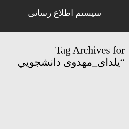
سیستم اطلاع رسانی
Tag Archives for
“یلدای_مهدوی دانشجويي
گزارش تصویری-مراسم “یلدای_مهدوی
و تولد شهید جواد جهانی ”
پارک‌خورشیدمزارشهیدجوادجهانی و
شهیدمحمداسدی به همت بسيج
دانشجويي