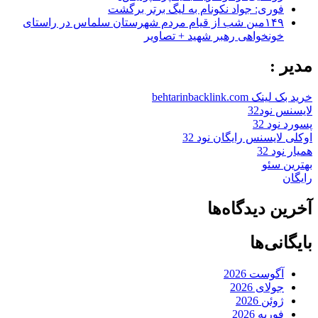
فوری: جواد نکونام به لیگ برتر برگشت
۱۴۹مین شب از قیام مردم شهرستان سلماس در راستای
خونخواهی رهبر شهید + تصاویر
مدیر :
خرید بک لینک behtarinbacklink.com
لایسنس نود32
پسورد نود 32
اوکلی لایسنس رایگان نود 32
همیار نود 32
بهترین سئو
رایگان
آخرین دیدگاه‌ها
بایگانی‌ها
آگوست 2026
جولای 2026
ژوئن 2026
فوریه 2026