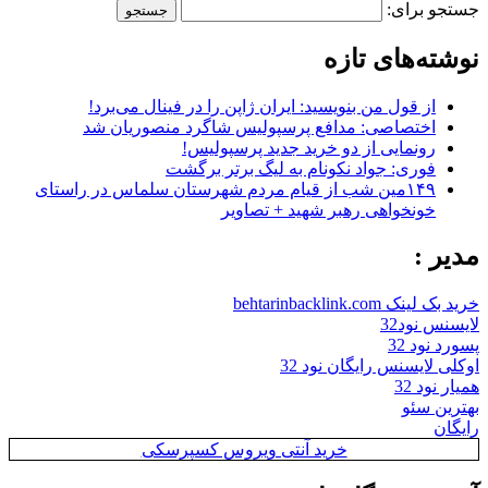
جستجو برای:
نوشته‌های تازه
از قول من بنویسید: ایران ژاپن را در فینال می‌برد!
اختصاصی: مدافع پرسپولیس شاگرد منصوریان شد
رونمایی از دو خرید جدید پرسپولیس!
فوری: جواد نکونام به لیگ برتر برگشت
۱۴۹مین شب از قیام مردم شهرستان سلماس در راستای
خونخواهی رهبر شهید + تصاویر
مدیر :
خرید بک لینک behtarinbacklink.com
لایسنس نود32
پسورد نود 32
اوکلی لایسنس رایگان نود 32
همیار نود 32
بهترین سئو
رایگان
خرید آنتی ویروس کسپرسکی