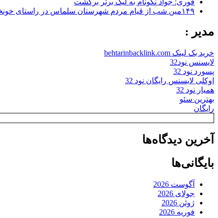
فوری: جواد نکونام به لیگ برتر برگشت
۱۴۹مین شب از قیام مردم شهرستان سلماس در راستای خونخواهی رهبر شهید + تصاویر
مدیر :
خرید بک لینک behtarinbacklink.com
لایسنس نود32
پسورد نود 32
اوکلی لایسنس رایگان نود 32
همیار نود 32
بهترین سئو
رایگان
آخرین دیدگاه‌ها
بایگانی‌ها
آگوست 2026
جولای 2026
ژوئن 2026
فوریه 2026