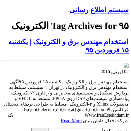
سیستم اطلاع رسانی
Tag Archives for ۹۵ الکترونیک
استخدام مهندس برق و الکترونیک | یکشنبه
۱۵ فروردین ۹۵
02 آوریل, 2016
استخدام مهندس برق و الکترونیک | یکشنبه ۱۵ فروردین ۹۵آگهی
استخدام مهندس برق و الکترونیک در تهران ۱-سیستم، مسلط به
پردازش سیگنال و سیستم‌های مخابراتی و راداری ۲-الکترونیک،
پیاده‌سازی سیستم‌های DSP روی FPGA، مسلط به VHDL و
محصولات Xilinx و ۳-الکترونیک، مسلط به طراحی بردهای دیجیتال
فرکانس بالا dsp{dot}telecom{dot}co{at}gmail{dot}com
_______________Www.IranEstekhdam.Ir_______________ یک
شرکت فعال دانش بنیان
Read More
جستجو برای: