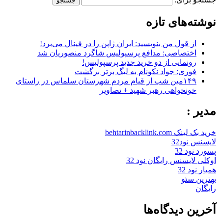
نوشته‌های تازه
از قول من بنویسید: ایران ژاپن را در فینال می‌برد!
اختصاصی: مدافع پرسپولیس شاگرد منصوریان شد
رونمایی از دو خرید جدید پرسپولیس!
فوری: جواد نکونام به لیگ برتر برگشت
۱۴۹مین شب از قیام مردم شهرستان سلماس در راستای
خونخواهی رهبر شهید + تصاویر
مدیر :
خرید بک لینک behtarinbacklink.com
لایسنس نود32
پسورد نود 32
اوکلی لایسنس رایگان نود 32
همیار نود 32
بهترین سئو
رایگان
آخرین دیدگاه‌ها