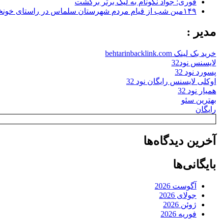
فوری: جواد نکونام به لیگ برتر برگشت
۱۴۹مین شب از قیام مردم شهرستان سلماس در راستای خونخواهی رهبر شهید + تصاویر
مدیر :
خرید بک لینک behtarinbacklink.com
لایسنس نود32
پسورد نود 32
اوکلی لایسنس رایگان نود 32
همیار نود 32
بهترین سئو
رایگان
آخرین دیدگاه‌ها
بایگانی‌ها
آگوست 2026
جولای 2026
ژوئن 2026
فوریه 2026