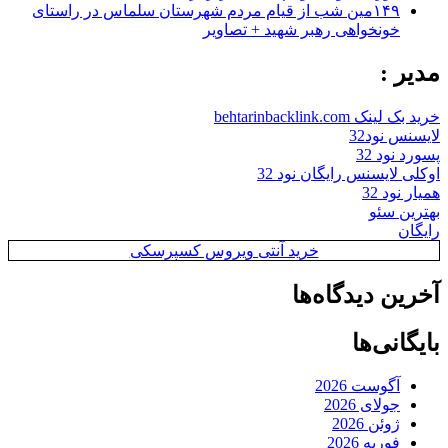
۱۴۹مین شب از قیام مردم شهرستان سلماس در راستای
خونخواهی رهبر شهید + تصاویر
مدیر :
خرید بک لینک behtarinbacklink.com
لایسنس نود32
پسورد نود 32
اوکلی لایسنس رایگان نود 32
همیار نود 32
بهترین سئو
رایگان
خرید آنتی ویروس کسپرسکی
آخرین دیدگاه‌ها
بایگانی‌ها
آگوست 2026
جولای 2026
ژوئن 2026
فوریه 2026