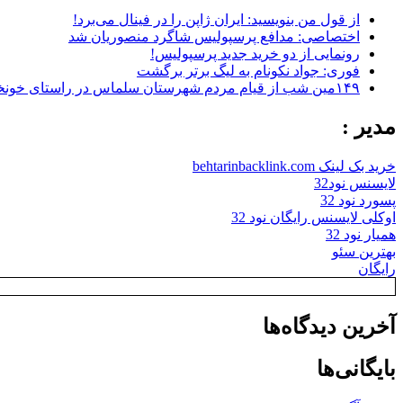
از قول من بنویسید: ایران ژاپن را در فینال می‌برد!
اختصاصی: مدافع پرسپولیس شاگرد منصوریان شد
رونمایی از دو خرید جدید پرسپولیس!
فوری: جواد نکونام به لیگ برتر برگشت
۱۴۹مین شب از قیام مردم شهرستان سلماس در راستای خونخواهی رهبر شهید + تصاویر
مدیر :
خرید بک لینک behtarinbacklink.com
لایسنس نود32
پسورد نود 32
اوکلی لایسنس رایگان نود 32
همیار نود 32
بهترین سئو
رایگان
آخرین دیدگاه‌ها
بایگانی‌ها