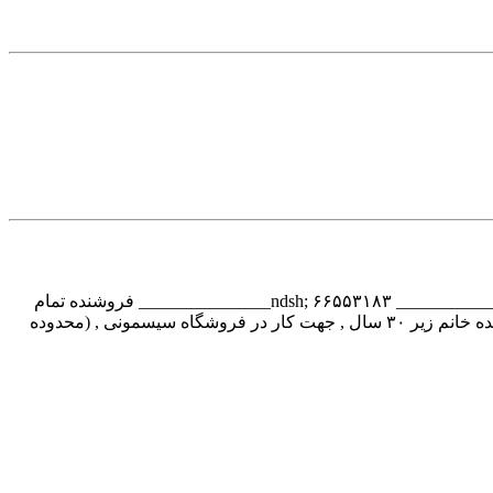
آگهی استخدام فروشنده در تهران فروشنده خانم و آقا , جهت پوشاک , ( فقط ساکن ستارخان ) ۰۹۱۲۷۰۷۶۱۱۳ &ndsh; ۶۶۵۵۳۱۸۳ _______________Www.IrnEstekhdm.Ir_______________ فروشنده تمام
وقت , جهت پوشاک بچه گانه , محدوده آریاشهرنیازمندیم ۰۹۳۶۳۱۰۳۲۶۰ _______________Www.IrnEstekhdm.Ir_______________ فروشنده خانم زیر ۳۰ سال , جهت کار در فروشگاه سیسمونی , (محدوده