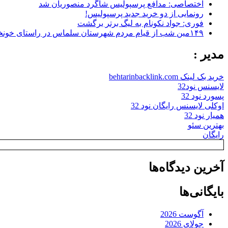
اختصاصی: مدافع پرسپولیس شاگرد منصوریان شد
رونمایی از دو خرید جدید پرسپولیس!
فوری: جواد نکونام به لیگ برتر برگشت
۱۴۹مین شب از قیام مردم شهرستان سلماس در راستای خونخواهی رهبر شهید + تصاویر
مدیر :
خرید بک لینک behtarinbacklink.com
لایسنس نود32
پسورد نود 32
اوکلی لایسنس رایگان نود 32
همیار نود 32
بهترین سئو
رایگان
آخرین دیدگاه‌ها
بایگانی‌ها
آگوست 2026
جولای 2026