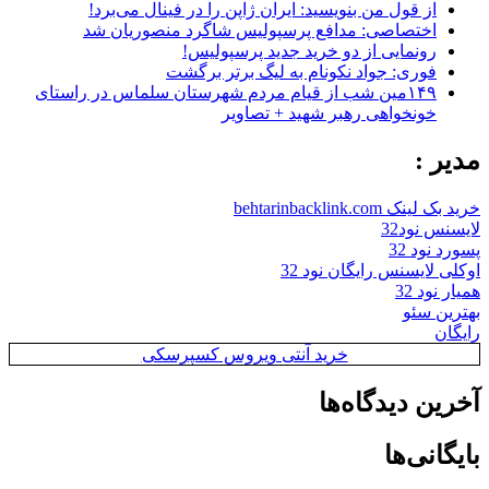
از قول من بنویسید: ایران ژاپن را در فینال می‌برد!
اختصاصی: مدافع پرسپولیس شاگرد منصوریان شد
رونمایی از دو خرید جدید پرسپولیس!
فوری: جواد نکونام به لیگ برتر برگشت
۱۴۹مین شب از قیام مردم شهرستان سلماس در راستای
خونخواهی رهبر شهید + تصاویر
مدیر :
خرید بک لینک behtarinbacklink.com
لایسنس نود32
پسورد نود 32
اوکلی لایسنس رایگان نود 32
همیار نود 32
بهترین سئو
رایگان
خرید آنتی ویروس کسپرسکی
آخرین دیدگاه‌ها
بایگانی‌ها