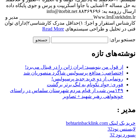
به حل مساله ۳-آشنایی با جاوا اسکریپت و پرس و جوی پایگاه داده
ارسال رزومه به: info@itorbit.net ۸۸۳۶۹۶۹۶
_______________Www.IrnEstekhdm.Ir_______________ مدیر و
کارشناس استقرار و اجرا: ۱)حداقل مدرک کارشناسی۲)دارای توان
فنی در تحلیل و طراحی سیستم‌های
Read More
جستجو برای:
نوشته‌های تازه
از قول من بنویسید: ایران ژاپن را در فینال می‌برد!
اختصاصی: مدافع پرسپولیس شاگرد منصوریان شد
رونمایی از دو خرید جدید پرسپولیس!
فوری: جواد نکونام به لیگ برتر برگشت
۱۴۹مین شب از قیام مردم شهرستان سلماس در راستای
خونخواهی رهبر شهید + تصاویر
مدیر :
خرید بک لینک behtarinbacklink.com
لایسنس نود32
پسورد نود 32