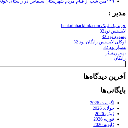
۱۴۹مین شب از قیام مردم شهرستان سلماس در راستای خونخواهی رهبر شهید + تصاویر
مدیر :
خرید بک لینک behtarinbacklink.com
لایسنس نود32
پسورد نود 32
اوکلی لایسنس رایگان نود 32
همیار نود 32
بهترین سئو
رایگان
آخرین دیدگاه‌ها
بایگانی‌ها
آگوست 2026
جولای 2026
ژوئن 2026
فوریه 2026
ژانویه 2026