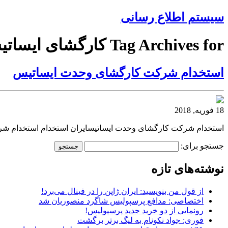
سیستم اطلاع رسانی
Tag Archives for کارگشای ایساتیس
استخدام شرکت کارگشای وحدت ایساتیس
18 فوریه, 2018
استخدام شرکت کارگشای وحدت ایساتیسایران استخدام استخدام ش
جستجو برای:
نوشته‌های تازه
از قول من بنویسید: ایران ژاپن را در فینال می‌برد!
اختصاصی: مدافع پرسپولیس شاگرد منصوریان شد
رونمایی از دو خرید جدید پرسپولیس!
فوری: جواد نکونام به لیگ برتر برگشت