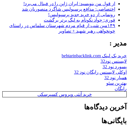
از قول من بنویسید: ایران ژاپن را در فینال می‌برد!
اختصاصی: مدافع پرسپولیس شاگرد منصوریان شد
رونمایی از دو خرید جدید پرسپولیس!
فوری: جواد نکونام به لیگ برتر برگشت
۱۴۹مین شب از قیام مردم شهرستان سلماس در راستای
خونخواهی رهبر شهید + تصاویر
مدیر :
خرید بک لینک behtarinbacklink.com
لایسنس نود32
پسورد نود 32
اوکلی لایسنس رایگان نود 32
همیار نود 32
بهترین سئو
رایگان
خرید آنتی ویروس کسپرسکی
آخرین دیدگاه‌ها
بایگانی‌ها