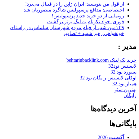
از قول من بنویسید: ایران ژاپن را در فینال می‌برد!
اختصاصی: مدافع پرسپولیس شاگرد منصوریان شد
رونمایی از دو خرید جدید پرسپولیس!
فوری: جواد نکونام به لیگ برتر برگشت
۱۴۹مین شب از قیام مردم شهرستان سلماس در راستای
خونخواهی رهبر شهید + تصاویر
مدیر :
خرید بک لینک behtarinbacklink.com
لایسنس نود32
پسورد نود 32
اوکلی لایسنس رایگان نود 32
همیار نود 32
بهترین سئو
رایگان
آخرین دیدگاه‌ها
بایگانی‌ها
آگوست 2026