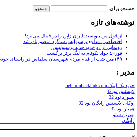
جستجو برای:
نوشته‌های تازه
از قول من بنویسید: ایران ژاپن را در فینال می‌برد!
اختصاصی: مدافع پرسپولیس شاگرد منصوریان شد
رونمایی از دو خرید جدید پرسپولیس!
فوری: جواد نکونام به لیگ برتر برگشت
۱۴۹مین شب از قیام مردم شهرستان سلماس در راستای خونخواهی رهبر شهید + تصاویر
مدیر :
خرید بک لینک behtarinbacklink.com
لایسنس نود32
پسورد نود 32
اوکلی لایسنس رایگان نود 32
همیار نود 32
بهترین سئو
رایگان