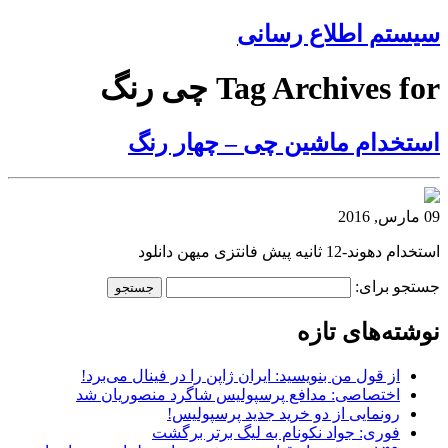
سیستم اطلاع رسانی
Tag Archives for چی رنگ
استخدام ماشین چی – چهار رنگ
09 مارس, 2016
استخدام دهوند-12 ثانیه پیش فانتزی میهن دانلود
جستجو برای:
نوشته‌های تازه
از قول من بنویسید: ایران ژاپن را در فینال می‌برد!
اختصاصی: مدافع پرسپولیس شاگرد منصوریان شد
رونمایی از دو خرید جدید پرسپولیس!
فوری: جواد نکونام به لیگ برتر برگشت