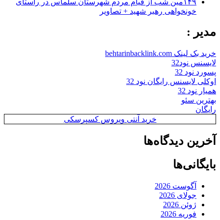
۱۴۹مین شب از قیام مردم شهرستان سلماس در راستای
خونخواهی رهبر شهید + تصاویر
مدیر :
خرید بک لینک behtarinbacklink.com
لایسنس نود32
پسورد نود 32
اوکلی لایسنس رایگان نود 32
همیار نود 32
بهترین سئو
رایگان
خرید آنتی ویروس کسپرسکی
آخرین دیدگاه‌ها
بایگانی‌ها
آگوست 2026
جولای 2026
ژوئن 2026
فوریه 2026