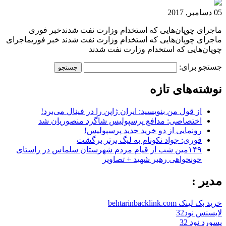
05 دسامبر, 2017
ماجرای چوپان‌هایی که استخدام وزارت نفت شدندخبر فوری
ماجرای چوپان‌هایی که استخدام وزارت نفت شدند خبر فوریماجرای
چوپان‌هایی که استخدام وزارت نفت شدند
جستجو برای:
نوشته‌های تازه
از قول من بنویسید: ایران ژاپن را در فینال می‌برد!
اختصاصی: مدافع پرسپولیس شاگرد منصوریان شد
رونمایی از دو خرید جدید پرسپولیس!
فوری: جواد نکونام به لیگ برتر برگشت
۱۴۹مین شب از قیام مردم شهرستان سلماس در راستای
خونخواهی رهبر شهید + تصاویر
مدیر :
خرید بک لینک behtarinbacklink.com
لایسنس نود32
پسورد نود 32