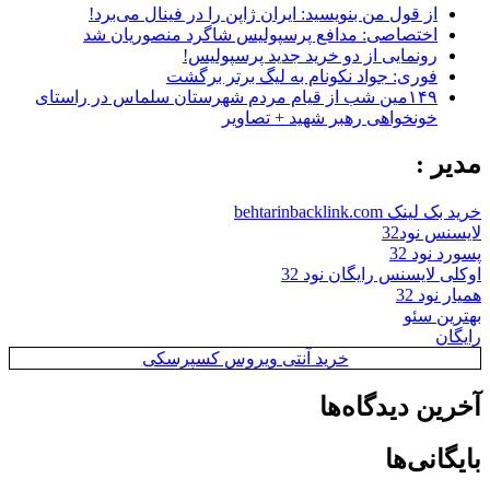
از قول من بنویسید: ایران ژاپن را در فینال می‌برد!
اختصاصی: مدافع پرسپولیس شاگرد منصوریان شد
رونمایی از دو خرید جدید پرسپولیس!
فوری: جواد نکونام به لیگ برتر برگشت
۱۴۹مین شب از قیام مردم شهرستان سلماس در راستای
خونخواهی رهبر شهید + تصاویر
مدیر :
خرید بک لینک behtarinbacklink.com
لایسنس نود32
پسورد نود 32
اوکلی لایسنس رایگان نود 32
همیار نود 32
بهترین سئو
رایگان
خرید آنتی ویروس کسپرسکی
آخرین دیدگاه‌ها
بایگانی‌ها