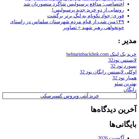
اختصاصی: مدافع پرسپولیس شاگرد منصوریان شد
رونمایی از دو خرید جدید پرسپولیس!
فوری: جواد نکونام به لیگ برتر برگشت
۱۴۹مین شب از قیام مردم شهرستان سلماس در راستای
خونخواهی رهبر شهید + تصاویر
مدیر :
خرید بک لینک behtarinbacklink.com
لایسنس نود32
پسورد نود 32
اوکلی لایسنس رایگان نود 32
همیار نود 32
بهترین سئو
رایگان
خرید آنتی ویروس کسپرسکی
آخرین دیدگاه‌ها
بایگانی‌ها
آگوست 2026