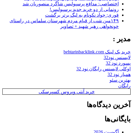
اختصاصی: مدافع پرسپولیس شاگرد منصوریان شد
رونمایی از دو خرید جدید پرسپولیس!
فوری: جواد نکونام به لیگ برتر برگشت
۱۴۹مین شب از قیام مردم شهرستان سلماس در راستای
خونخواهی رهبر شهید + تصاویر
مدیر :
خرید بک لینک behtarinbacklink.com
لایسنس نود32
پسورد نود 32
اوکلی لایسنس رایگان نود 32
همیار نود 32
بهترین سئو
رایگان
خرید آنتی ویروس کسپرسکی
آخرین دیدگاه‌ها
بایگانی‌ها
آگوست 2026