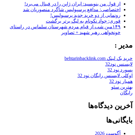
از قول من بنویسید: ایران ژاپن را در فینال می‌برد!
اختصاصی: مدافع پرسپولیس شاگرد منصوریان شد
رونمایی از دو خرید جدید پرسپولیس!
فوری: جواد نکونام به لیگ برتر برگشت
۱۴۹مین شب از قیام مردم شهرستان سلماس در راستای
خونخواهی رهبر شهید + تصاویر
مدیر :
خرید بک لینک behtarinbacklink.com
لایسنس نود32
پسورد نود 32
اوکلی لایسنس رایگان نود 32
همیار نود 32
بهترین سئو
رایگان
آخرین دیدگاه‌ها
بایگانی‌ها
آگوست 2026