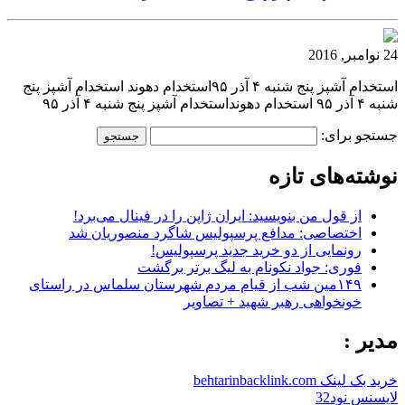
24 نوامبر, 2016
استخدام آشپز پنج شنبه ۴ آذر ۹۵استخدام دهوند استخدام آشپز پنج
شنبه ۴ آذر ۹۵ استخدام دهونداستخدام آشپز پنج شنبه ۴ آذر ۹۵
جستجو برای:
نوشته‌های تازه
از قول من بنویسید: ایران ژاپن را در فینال می‌برد!
اختصاصی: مدافع پرسپولیس شاگرد منصوریان شد
رونمایی از دو خرید جدید پرسپولیس!
فوری: جواد نکونام به لیگ برتر برگشت
۱۴۹مین شب از قیام مردم شهرستان سلماس در راستای
خونخواهی رهبر شهید + تصاویر
مدیر :
خرید بک لینک behtarinbacklink.com
لایسنس نود32