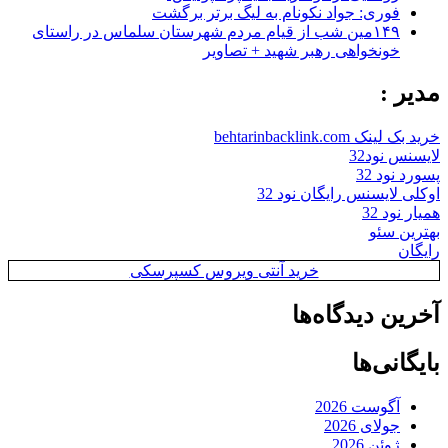
فوری: جواد نکونام به لیگ برتر برگشت
۱۴۹مین شب از قیام مردم شهرستان سلماس در راستای
خونخواهی رهبر شهید + تصاویر
مدیر :
خرید بک لینک behtarinbacklink.com
لایسنس نود32
پسورد نود 32
اوکلی لایسنس رایگان نود 32
همیار نود 32
بهترین سئو
رایگان
خرید آنتی ویروس کسپرسکی
آخرین دیدگاه‌ها
بایگانی‌ها
آگوست 2026
جولای 2026
ژوئن 2026