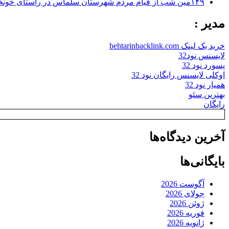
۱۴۹مین شب از قیام مردم شهرستان سلماس در راستای خونخواهی رهبر شهید + تصاویر
مدیر :
خرید بک لینک behtarinbacklink.com
لایسنس نود32
پسورد نود 32
اوکلی لایسنس رایگان نود 32
همیار نود 32
بهترین سئو
رایگان
آخرین دیدگاه‌ها
بایگانی‌ها
آگوست 2026
جولای 2026
ژوئن 2026
فوریه 2026
ژانویه 2026