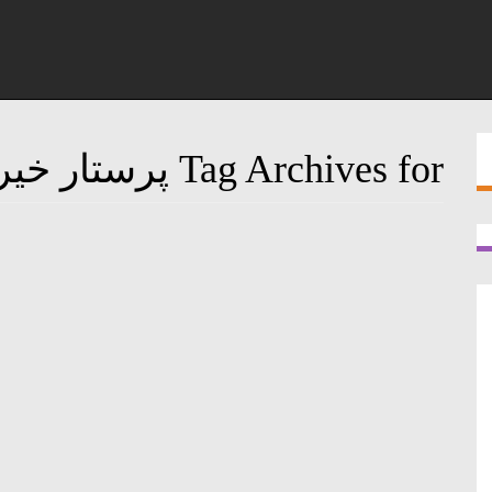
Tag Archives for پرستار خیریه
استخدام پرستار در مرکز خیریه وحدت
17 فوریه, 2016
&ndsh; ۲۲۹۴۲۱۳۲استخدام