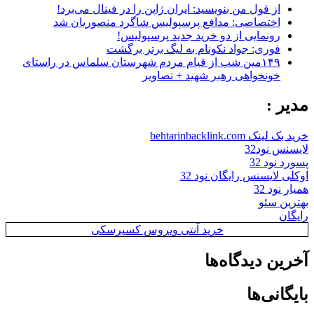
از قول من بنویسید: ایران ژاپن را در فینال می‌برد!
اختصاصی: مدافع پرسپولیس شاگرد منصوریان شد
رونمایی از دو خرید جدید پرسپولیس!
فوری: جواد نکونام به لیگ برتر برگشت
۱۴۹مین شب از قیام مردم شهرستان سلماس در راستای
خونخواهی رهبر شهید + تصاویر
مدیر :
خرید بک لینک behtarinbacklink.com
لایسنس نود32
پسورد نود 32
اوکلی لایسنس رایگان نود 32
همیار نود 32
بهترین سئو
رایگان
خرید آنتی ویروس کسپرسکی
آخرین دیدگاه‌ها
بایگانی‌ها