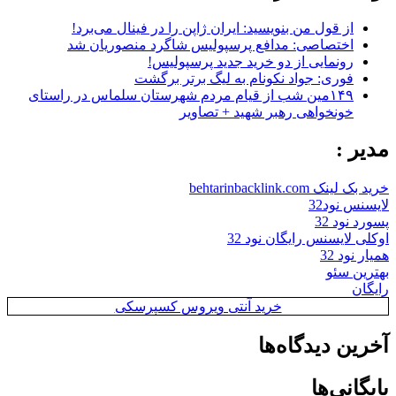
از قول من بنویسید: ایران ژاپن را در فینال می‌برد!
اختصاصی: مدافع پرسپولیس شاگرد منصوریان شد
رونمایی از دو خرید جدید پرسپولیس!
فوری: جواد نکونام به لیگ برتر برگشت
۱۴۹مین شب از قیام مردم شهرستان سلماس در راستای
خونخواهی رهبر شهید + تصاویر
مدیر :
خرید بک لینک behtarinbacklink.com
لایسنس نود32
پسورد نود 32
اوکلی لایسنس رایگان نود 32
همیار نود 32
بهترین سئو
رایگان
خرید آنتی ویروس کسپرسکی
آخرین دیدگاه‌ها
بایگانی‌ها