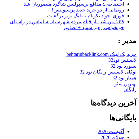
اختصاصی: مدافع پرسپولیس شاگرد منصوریان شد
رونمایی از دو خرید جدید پرسپولیس!
فوری: جواد نکونام به لیگ برتر برگشت
۱۴۹مین شب از قیام مردم شهرستان سلماس در راستای
خونخواهی رهبر شهید + تصاویر
مدیر :
خرید بک لینک behtarinbacklink.com
لایسنس نود32
پسورد نود 32
اوکلی لایسنس رایگان نود 32
همیار نود 32
بهترین سئو
رایگان
آخرین دیدگاه‌ها
بایگانی‌ها
آگوست 2026
جولای 2026