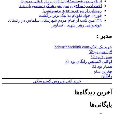
از قول من بنویسید: ایران ژاپن را در فینال می‌برد!
اختصاصی: مدافع پرسپولیس شاگرد منصوریان شد
رونمایی از دو خرید جدید پرسپولیس!
فوری: جواد نکونام به لیگ برتر برگشت
۱۴۹مین شب از قیام مردم شهرستان سلماس در راستای
خونخواهی رهبر شهید + تصاویر
مدیر :
خرید بک لینک behtarinbacklink.com
لایسنس نود32
پسورد نود 32
اوکلی لایسنس رایگان نود 32
همیار نود 32
بهترین سئو
رایگان
خرید آنتی ویروس کسپرسکی
آخرین دیدگاه‌ها
بایگانی‌ها