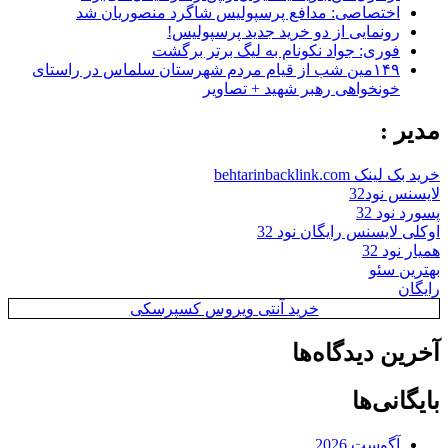
اختصاصی: مدافع پرسپولیس شاگرد منصوریان شد
رونمایی از دو خرید جدید پرسپولیس!
فوری: جواد نکونام به لیگ برتر برگشت
۱۴۹مین شب از قیام مردم شهرستان سلماس در راستای
خونخواهی رهبر شهید + تصاویر
مدیر :
خرید بک لینک behtarinbacklink.com
لایسنس نود32
پسورد نود 32
اوکلی لایسنس رایگان نود 32
همیار نود 32
بهترین سئو
رایگان
خرید آنتی ویروس کسپرسکی
آخرین دیدگاه‌ها
بایگانی‌ها
آگوست 2026