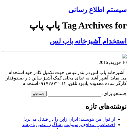
سیستم اطلاع رسانی
Tag Archives for پاپ پاپ
استخدام آشپزخانه پاپ لس
10 فوریه, 2016
آشپزخانه پاپ لس در بندرعباس جهت تکمیل کادر خود استخدام
می نماید: آشپز آشنا به غذای محلی کمک آشپز سالن دار صندوقدار
کارگر ساده محدوده یادبود تلفن: ۰۹۱۷۲۸۷۲۰۱۴استخدام
جستجو برای:
نوشته‌های تازه
از قول من بنویسید: ایران ژاپن را در فینال می‌برد!
اختصاصی: مدافع پرسپولیس شاگرد منصوریان شد