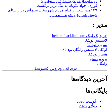
رونمایی از دو خرید جدید پرسپولیس!
فوری: جواد نکونام به لیگ برتر برگشت
۱۴۹مین شب از قیام مردم شهرستان سلماس در راستای
خونخواهی رهبر شهید + تصاویر
مدیر :
خرید بک لینک behtarinbacklink.com
لایسنس نود32
پسورد نود 32
اوکلی لایسنس رایگان نود 32
همیار نود 32
بهترین سئو
رایگان
خرید آنتی ویروس کسپرسکی
آخرین دیدگاه‌ها
بایگانی‌ها
آگوست 2026
جولای 2026