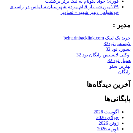
فوری: جواد نکونام به لیگ برتر برگشت
۱۴۹مین شب از قیام مردم شهرستان سلماس در راستای
خونخواهی رهبر شهید + تصاویر
مدیر :
خرید بک لینک behtarinbacklink.com
لایسنس نود32
پسورد نود 32
اوکلی لایسنس رایگان نود 32
همیار نود 32
بهترین سئو
رایگان
آخرین دیدگاه‌ها
بایگانی‌ها
آگوست 2026
جولای 2026
ژوئن 2026
فوریه 2026