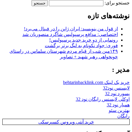
جستجو برای:
نوشته‌های تازه
از قول من بنویسید: ایران ژاپن را در فینال می‌برد!
اختصاصی: مدافع پرسپولیس شاگرد منصوریان شد
رونمایی از دو خرید جدید پرسپولیس!
فوری: جواد نکونام به لیگ برتر برگشت
۱۴۹مین شب از قیام مردم شهرستان سلماس در راستای
خونخواهی رهبر شهید + تصاویر
مدیر :
خرید بک لینک behtarinbacklink.com
لایسنس نود32
پسورد نود 32
اوکلی لایسنس رایگان نود 32
همیار نود 32
بهترین سئو
رایگان
خرید آنتی ویروس کسپرسکی