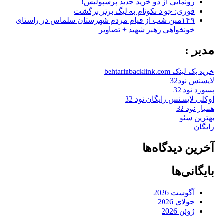
رونمایی از دو خرید جدید پرسپولیس!
فوری: جواد نکونام به لیگ برتر برگشت
۱۴۹مین شب از قیام مردم شهرستان سلماس در راستای
خونخواهی رهبر شهید + تصاویر
مدیر :
خرید بک لینک behtarinbacklink.com
لایسنس نود32
پسورد نود 32
اوکلی لایسنس رایگان نود 32
همیار نود 32
بهترین سئو
رایگان
آخرین دیدگاه‌ها
بایگانی‌ها
آگوست 2026
جولای 2026
ژوئن 2026