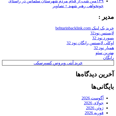
۱۴۹مین شب از قیام مردم شهرستان سلماس در راستای
خونخواهی رهبر شهید + تصاویر
مدیر :
خرید بک لینک behtarinbacklink.com
لایسنس نود32
پسورد نود 32
اوکلی لایسنس رایگان نود 32
همیار نود 32
بهترین سئو
رایگان
خرید آنتی ویروس کسپرسکی
آخرین دیدگاه‌ها
بایگانی‌ها
آگوست 2026
جولای 2026
ژوئن 2026
فوریه 2026