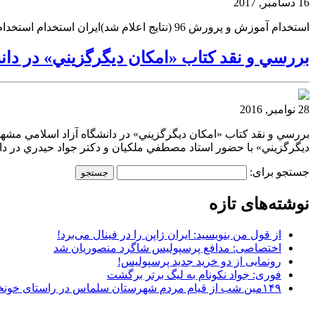
16 دسامبر, 2017
استخدام آموزش و پرورش 96 (نتایج اعلام شد)ایران استخدام استخدام آموزش و پرورش 96 (نتایج اعلام شد) ایران استخداماستخدام آموزش و پرورش 96 (نتایج اعلام شد)
بررسي و نقد كتاب «امكان ديگرگزيني» در دان
28 نوامبر, 2016
بررسي و نقد كتاب «امكان ديگرگزيني» در دانشگاه آزاد اسلامي مشهد
ديگرگزيني» با حضور استاد مصطفي ملكيان و دكتر جواد حيدري در دا
جستجو برای:
نوشته‌های تازه
از قول من بنویسید: ایران ژاپن را در فینال می‌برد!
اختصاصی: مدافع پرسپولیس شاگرد منصوریان شد
رونمایی از دو خرید جدید پرسپولیس!
فوری: جواد نکونام به لیگ برتر برگشت
۱۴۹مین شب از قیام مردم شهرستان سلماس در راستای خونخواهی رهبر شهید + تصاویر