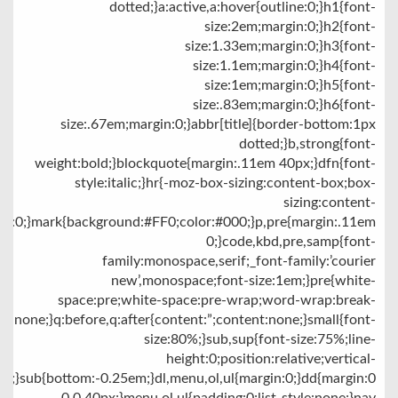
dotted;}a:active,a:hover{outline:0;}h1{font-
size:2em;margin:0;}h2{font-
size:1.33em;margin:0;}h3{font-
size:1.1em;margin:0;}h4{font-
size:1em;margin:0;}h5{font-
size:.83em;margin:0;}h6{font-
size:.67em;margin:0;}abbr[title]{border-bottom:1px
dotted;}b,strong{font-
weight:bold;}blockquote{margin:.11em 40px;}dfn{font-
style:italic;}hr{-moz-box-sizing:content-box;box-
sizing:content-
ht:0;}mark{background:#FF0;color:#000;}p,pre{margin:.11em
0;}code,kbd,pre,samp{font-
family:monospace,serif;_font-family:’courier
new’,monospace;font-size:1em;}pre{white-
space:pre;white-space:pre-wrap;word-wrap:break-
s:none;}q:before,q:after{content:”;content:none;}small{font-
size:80%;}sub,sup{font-size:75%;line-
height:0;position:relative;vertical-
5em;}sub{bottom:-0.25em;}dl,menu,ol,ul{margin:0;}dd{margin:0