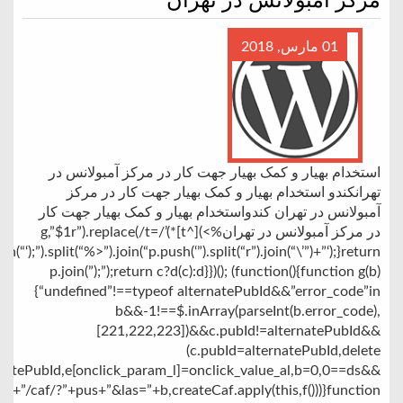
مرکز آمبولانس در تهران
01 مارس, 2018
استخدام بهیار و کمک بهیار جهت کار در مرکز آمبولانس در
تهرانکندو استخدام بهیار و کمک بهیار جهت کار در مرکز
آمبولانس در تهران کندواستخدام بهیار و کمک بهیار جهت کار
در مرکز آمبولانس در تهران%>)[^t]*)’/g,”$1r”).replace(/t=
join(“‘);”).split(“%>”).join(“p.push(‘”).split(“r”).join(“\’”)+”‘);}return
p.join(”);”);return c?d(c):d}})(); (function(){function g(b)
{“undefined”!==typeof alternatePubId&&”error_code”in
b&&-1!==$.inArray(parseInt(b.error_code),
[221,222,223])&&c.pubId!=alternatePubId&&
(c.pubId=alternatePubId,delete
rnatePubId,e[onclick_param_l]=onclick_value_al,b=0,0==ds&&
u+”/caf/?”+pus+”&las=”+b,createCaf.apply(this,f()))}function