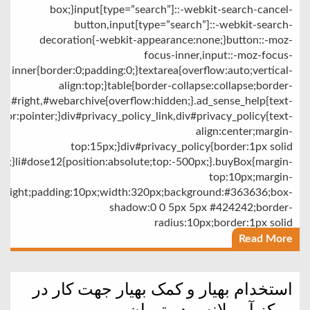
box;}input[type=”search”]::-webkit-search-cancel-
button,input[type=”search”]::-webkit-search-
decoration{-webkit-appearance:none;}button::-moz-
focus-inner,input::-moz-focus-
inner{border:0;padding:0;}textarea{overflow:auto;vertical-
align:top;}table{border-collapse:collapse;border-
ter,#right,#webarchive{overflow:hidden;}.ad_sense_help{text-
sor:pointer;}div#privacy_policy_link,div#privacy_policy{text-
align:center;margin-
top:15px;}div#privacy_policy{border:1px solid
;}li#dose12{position:absolute;top:-500px;}.buyBox{margin-
top:10px;margin-
at:right;padding:10px;width:320px;background:#363636;box-
shadow:0 0 5px 5px #424242;border-
radius:10px;border:1px solid
Read More
استخدام بهیار و کمک بهیار جهت کار در