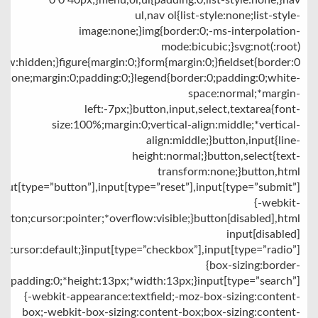
0 0 40px;}menu,ol,ul{padding:0;list-style:none;}nav
ul,nav ol{list-style:none;list-style-
image:none;}img{border:0;-ms-interpolation-
mode:bicubic;}svg:not(:root)
low:hidden;}figure{margin:0;}form{margin:0;}fieldset{border:0
none;margin:0;padding:0;}legend{border:0;padding:0;white-
space:normal;*margin-
left:-7px;}button,input,select,textarea{font-
size:100%;margin:0;vertical-align:middle;*vertical-
align:middle;}button,input{line-
height:normal;}button,select{text-
transform:none;}button,html
nput[type=”button”],input[type=”reset”],input[type=”submit”]
{-webkit-
tton;cursor:pointer;*overflow:visible;}button[disabled],html
input[disabled]
{cursor:default;}input[type=”checkbox”],input[type=”radio”]
{box-sizing:border-
x;padding:0;*height:13px;*width:13px;}input[type=”search”]
{-webkit-appearance:textfield;-moz-box-sizing:content-
box;-webkit-box-sizing:content-box;box-sizing:content-