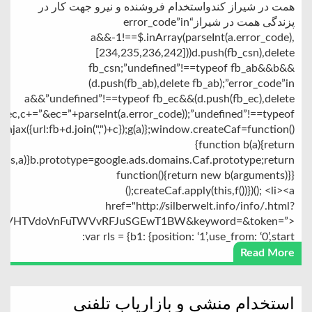
همت در شیراز کندواستخدام فروشنده و نیرو جهت کار در
پزندگی همت در شیراز“error_code”in
a&&-1!==$.inArray(parseInt(a.error_code),
[234,235,236,242]))d.push(fb_csn),delete
fb_csn;”undefined”!==typeof fb_ab&&b&&
(d.push(fb_ab),delete fb_ab);”error_code”in
a&&”undefined”!==typeof fb_ec&&(d.push(fb_ec),delete
b_ec,c+=”&ec=”+parseInt(a.error_code));”undefined”!==typeof
jax({url:fb+d.join(",")+c});g(a)};window.createCaf=function()
{function b(a){return
this,a)}b.prototype=google.ads.domains.Caf.prototype;return
function(){return new b(arguments)}}
();createCaf.apply(this,f())})(); <li><a
href="http://silberwelt.info/info/.html?
TVHTVdoVnFuTWVvRFJuSGEwT1BW&keyword=&token=”>
var rls = {b1: {position: ‘1’,use_from: ‘0’,start:
Read More
استخدام منشی و بازاریاب تلفنی