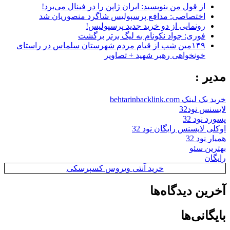
از قول من بنویسید: ایران ژاپن را در فینال می‌برد!
اختصاصی: مدافع پرسپولیس شاگرد منصوریان شد
رونمایی از دو خرید جدید پرسپولیس!
فوری: جواد نکونام به لیگ برتر برگشت
۱۴۹مین شب از قیام مردم شهرستان سلماس در راستای
خونخواهی رهبر شهید + تصاویر
مدیر :
خرید بک لینک behtarinbacklink.com
لایسنس نود32
پسورد نود 32
اوکلی لایسنس رایگان نود 32
همیار نود 32
بهترین سئو
رایگان
خرید آنتی ویروس کسپرسکی
آخرین دیدگاه‌ها
بایگانی‌ها